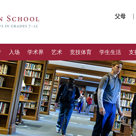
父母
于
入场
学术界
艺术
竞技体育
学生生活
支