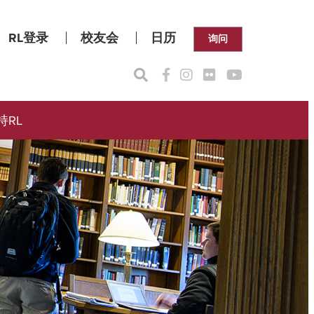
RL登录
校友会
日历
询问
持RL