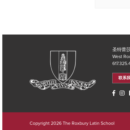
圣特蕾莎
West Ro
617.325
联系
Copyright 2026 The Roxbury Latin School