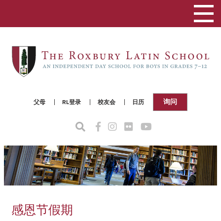
切
换
导
航
询问
父母
RL登录
校友会
日历
感恩节假期