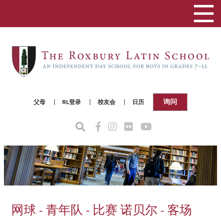
切
换
导
航
询问
父母
RL登录
校友会
日历
网球 - 青年队 - 比赛 诺贝尔 - 客场