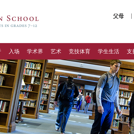
父母
于
入场
学术界
艺术
竞技体育
学生生活
支