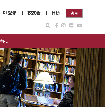
RL登录
校友会
日历
询问
持RL