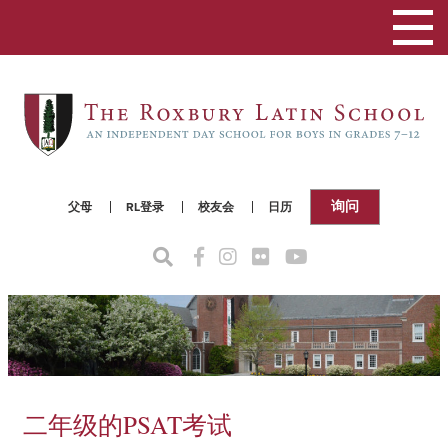
切
换
导
航
询问
父母
RL登录
校友会
日历
二年级的PSAT考试