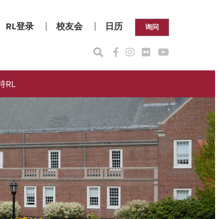
RL登录
校友会
日历
询问
持RL