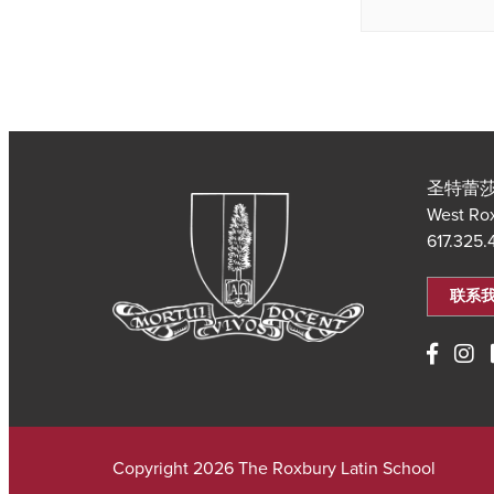
圣特蕾莎
West Ro
617.325
联系
Copyright 2026 The Roxbury Latin School