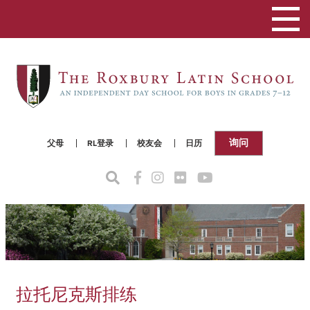
切
换
导
航
询问
父母
RL登录
校友会
日历
拉托尼克斯排练