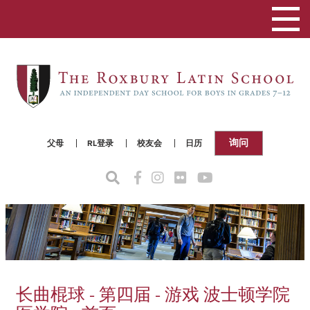
切
换
导
航
询问
父母
RL登录
校友会
日历
长曲棍球 - 第四届 - 游戏 波士顿学院