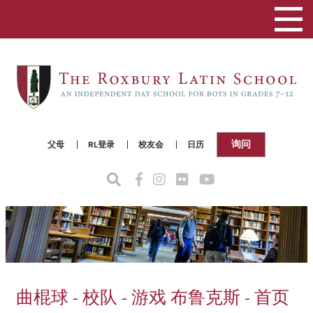
切
换
导
航
询问
父母
RL登录
校友会
日历
曲棍球 - 校队 - 游戏 布鲁克斯 - 首页