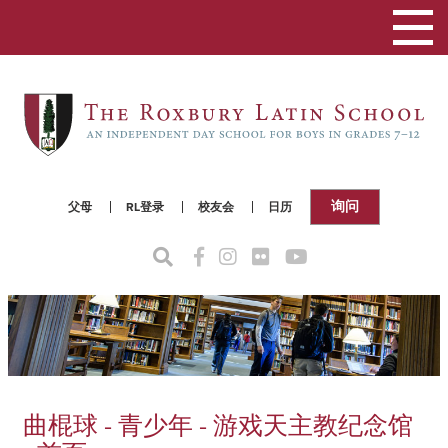
切
换
导
航
询问
父母
RL登录
校友会
日历
曲棍球 - 青少年 - 游戏天主教纪念馆