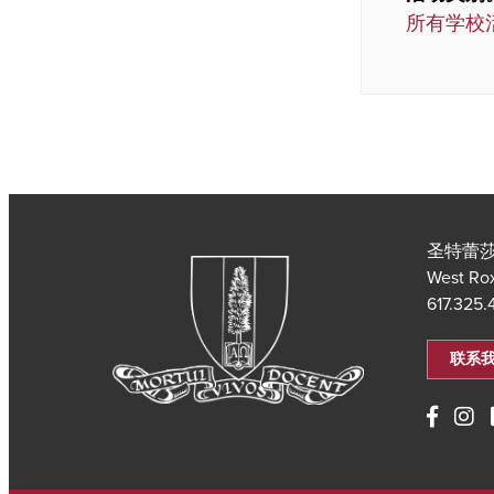
所有学校
圣特蕾莎
West Ro
617.325
联系