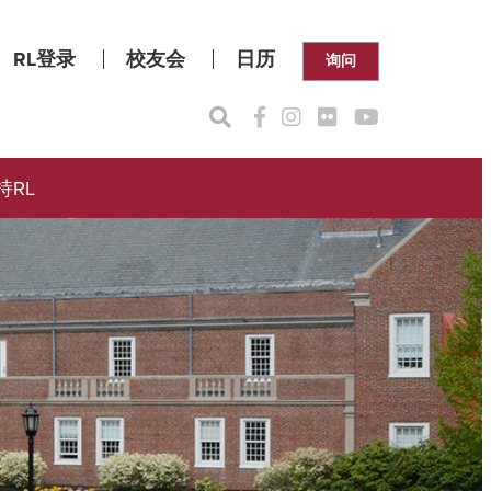
RL登录
校友会
日历
询问
持RL