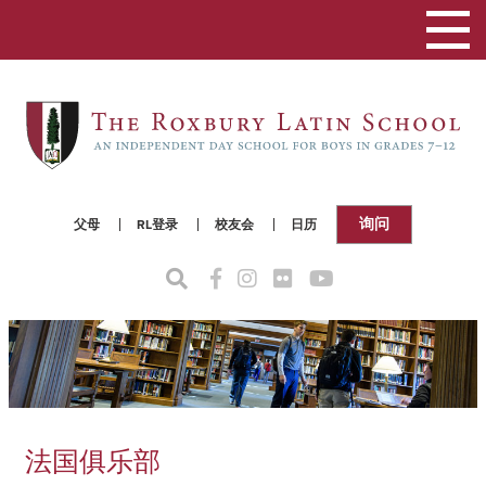
切
换
导
航
询问
父母
RL登录
校友会
日历
法国俱乐部