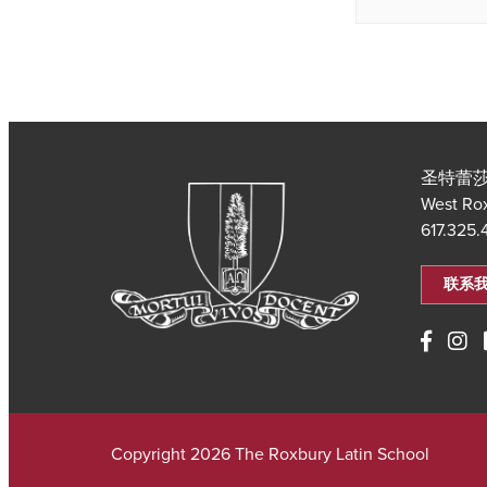
圣特蕾莎
West Ro
617.325
联系
Copyright 2026 The Roxbury Latin School