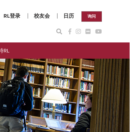
RL登录
校友会
日历
询问
持RL