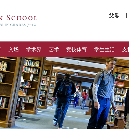
父母
于
入场
学术界
艺术
竞技体育
学生生活
支