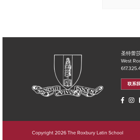
圣特蕾莎
West Ro
617.325
联系
Copyright 2026 The Roxbury Latin School