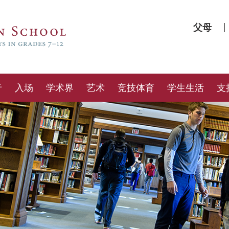
父母
于
入场
学术界
艺术
竞技体育
学生生活
支