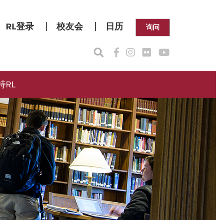
RL登录
校友会
日历
询问
持RL