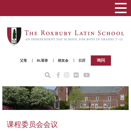
切
换
导
航
询问
父母
RL登录
校友会
日历
课程委员会会议