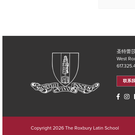
圣特蕾莎
West Ro
617.325
联系
Copyright 2026 The Roxbury Latin School