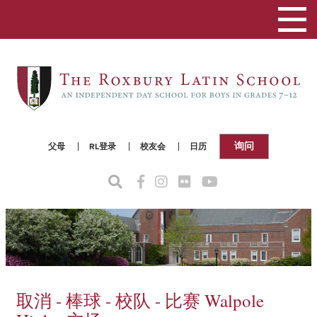
切
换
导
航
询问
父母
RL登录
校友会
日历
取消 - 棒球 - 校队 - 比赛 Walpole