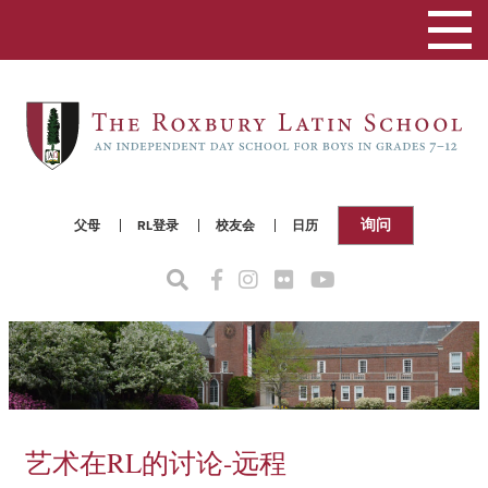
切
换
导
航
询问
父母
RL登录
校友会
日历
艺术在RL的讨论-远程