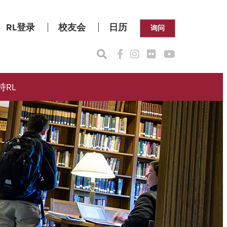
RL登录
校友会
日历
询问
持RL