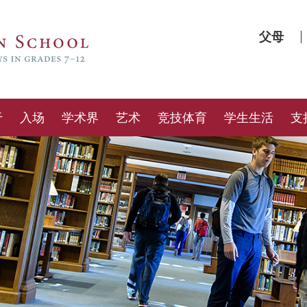
父母
于
入场
学术界
艺术
竞技体育
学生生活
支