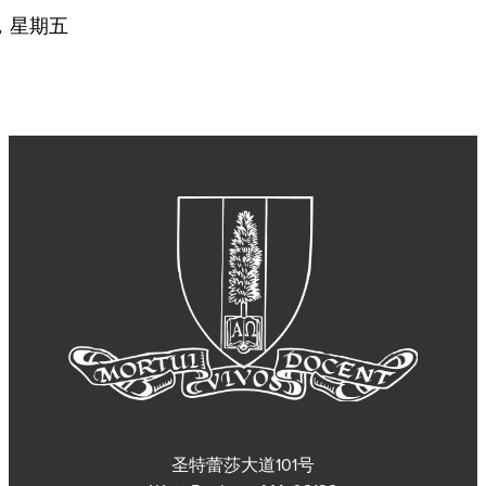
日，星期五
圣特蕾莎大道101号