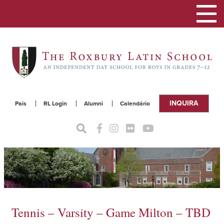
Alterna
a
naveg
INQUIRA
Pais
RL Login
Alumni
Calendário
Tennis – Varsity – Game Milton – TBD