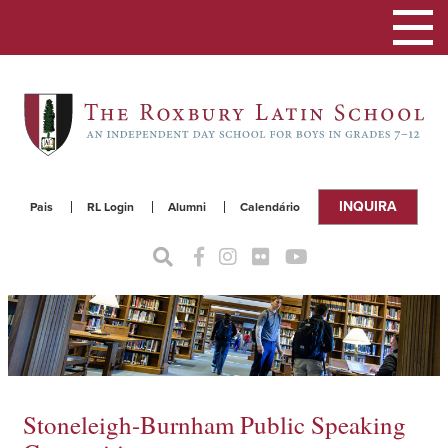
Alterna
a
naveg
INQUIRA
Pais
RL Login
Alumni
Calendário
Stoneleigh-Burnham Public Speaking