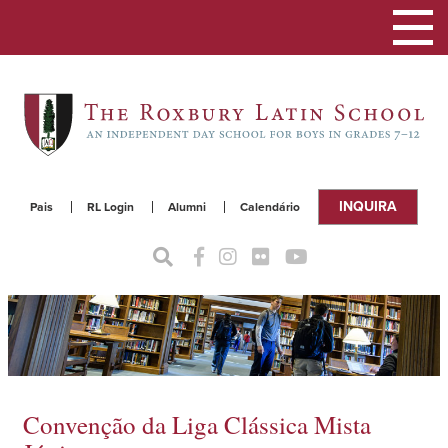
Alterna
a
naveg
INQUIRA
Pais
RL Login
Alumni
Calendário
Convenção da Liga Clássica Mista