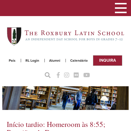
Alterna
a
naveg
INQUIRA
Pais
RL Login
Alumni
Calendário
Início tardio: Homeroom às 8:55;