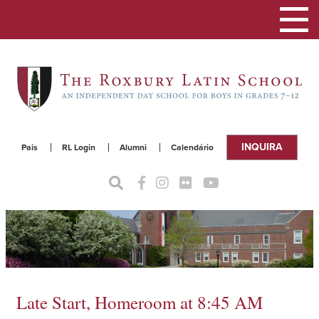
Alterna
a
naveg
INQUIRA
Pais
RL Login
Alumni
Calendário
Late Start, Homeroom at 8:45 AM