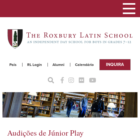
Alterna
a
naveg
INQUIRA
Pais
RL Login
Alumni
Calendário
Audições de Júnior Play