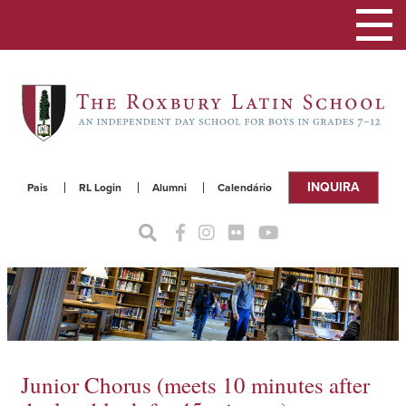
Alterna
a
naveg
INQUIRA
Pais
RL Login
Alumni
Calendário
Junior Chorus (meets 10 minutes after