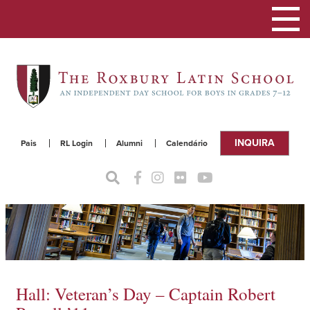
Alterna
a
naveg
INQUIRA
Pais
RL Login
Alumni
Calendário
Hall: Veteran’s Day – Captain Robert