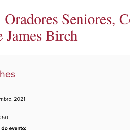
: Oradores Seniores, 
e James Birch
lhes
mbro, 2021
8:50
 do evento: