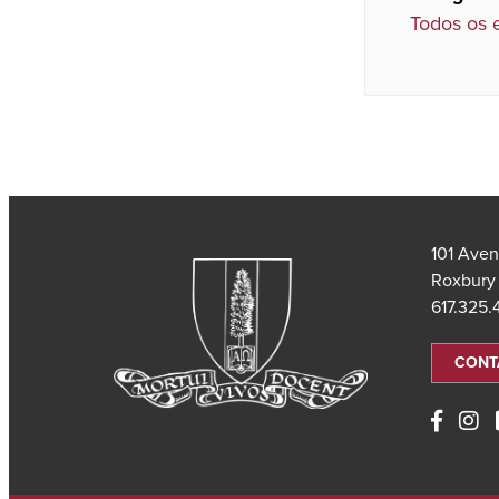
Todos os 
101 Aven
Roxbury
617.325
CONT