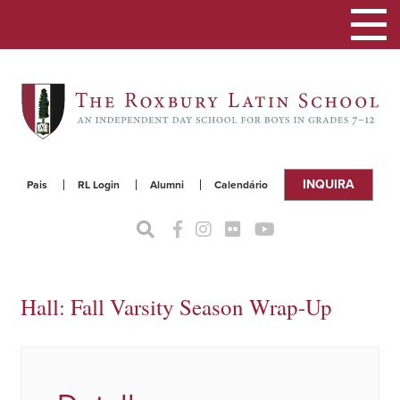
Alterna
a
naveg
INQUIRA
Pais
RL Login
Alumni
Calendário
Hall: Fall Varsity Season Wrap-Up