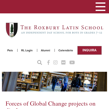
Alterna
a
naveg
INQUIRA
Pais
RL Login
Alumni
Calendário
Forces of Global Change projects on