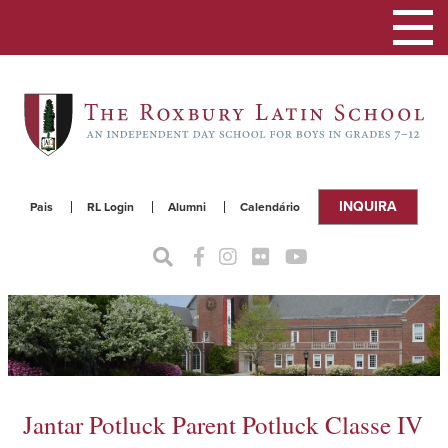
Alterna
a
naveg
INQUIRA
Pais
RL Login
Alumni
Calendário
Jantar Potluck Parent Potluck Classe IV