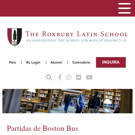
Alterna
a
naveg
INQUIRA
Pais
RL Login
Alumni
Calendário
Partidas de Boston Bus