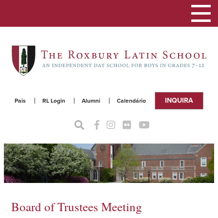
Alterna
a
naveg
INQUIRA
Pais
RL Login
Alumni
Calendário
Board of Trustees Meeting