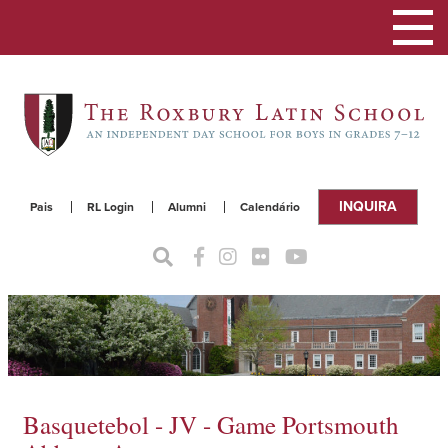
Alterna
a
naveg
INQUIRA
Pais
RL Login
Alumni
Calendário
Basquetebol - JV - Game Portsmouth