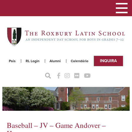
Alterna
a
naveg
INQUIRA
Pais
RL Login
Alumni
Calendário
Baseball – JV – Game Andover –