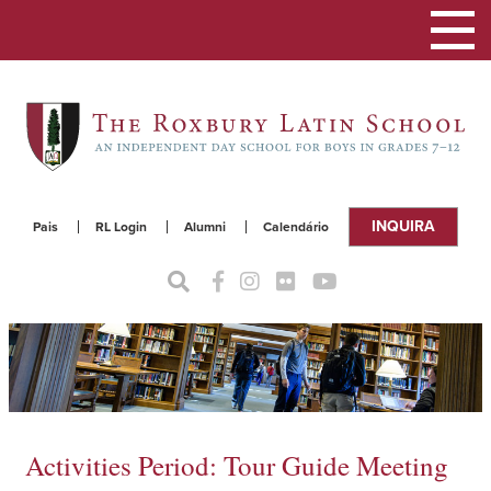
Alterna
a
naveg
INQUIRA
Pais
RL Login
Alumni
Calendário
Activities Period: Tour Guide Meeting